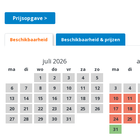
Prijsopgave >
Beschikbaarheid
Beschikbaarheid & prijzen
juli 2026
a
ma
di
wo
do
vr
za
zo
ma
di
1
2
3
4
5
6
7
8
9
10
11
12
3
4
13
14
15
16
17
18
19
10
11
20
21
22
23
24
25
26
17
18
27
28
29
30
31
24
25
31