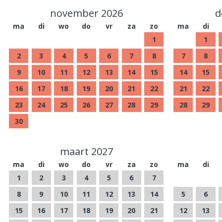
november 2026
d
ma
di
wo
do
vr
za
zo
ma
di
1
1
2
3
4
5
6
7
8
7
8
9
10
11
12
13
14
15
14
15
16
17
18
19
20
21
22
21
22
23
24
25
26
27
28
29
28
29
30
maart 2027
ma
di
wo
do
vr
za
zo
ma
di
1
2
3
4
5
6
7
8
9
10
11
12
13
14
5
6
15
16
17
18
19
20
21
12
13