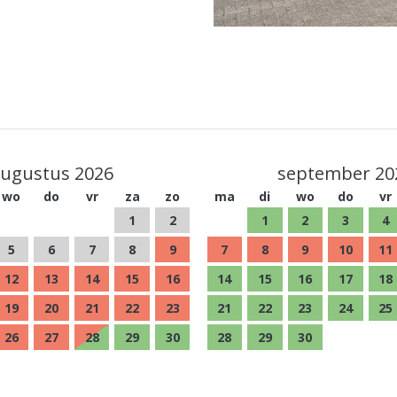
ugustus 2026
september 20
wo
do
vr
za
zo
ma
di
wo
do
vr
1
2
1
2
3
4
5
6
7
8
9
7
8
9
10
11
12
13
14
15
16
14
15
16
17
18
19
20
21
22
23
21
22
23
24
25
26
27
28
29
30
28
29
30