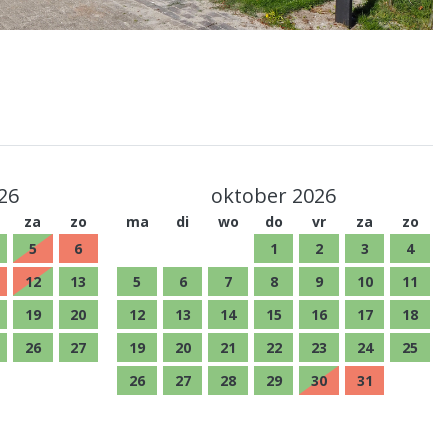
26
oktober 2026
za
zo
ma
di
wo
do
vr
za
zo
5
6
1
2
3
4
12
13
5
6
7
8
9
10
11
19
20
12
13
14
15
16
17
18
26
27
19
20
21
22
23
24
25
26
27
28
29
30
31