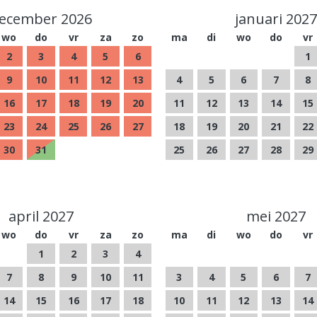
ecember 2026
januari 2027
wo
do
vr
za
zo
ma
di
wo
do
vr
2
3
4
5
6
1
9
10
11
12
13
4
5
6
7
8
16
17
18
19
20
11
12
13
14
15
23
24
25
26
27
18
19
20
21
22
30
31
25
26
27
28
29
april 2027
mei 2027
wo
do
vr
za
zo
ma
di
wo
do
vr
1
2
3
4
7
8
9
10
11
3
4
5
6
7
14
15
16
17
18
10
11
12
13
14