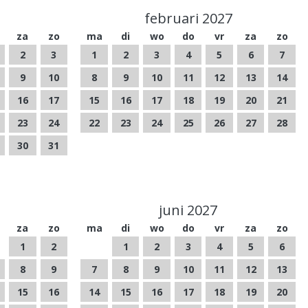
februari 2027
za
zo
ma
di
wo
do
vr
za
zo
2
3
1
2
3
4
5
6
7
9
10
8
9
10
11
12
13
14
16
17
15
16
17
18
19
20
21
23
24
22
23
24
25
26
27
28
30
31
juni 2027
za
zo
ma
di
wo
do
vr
za
zo
1
2
1
2
3
4
5
6
8
9
7
8
9
10
11
12
13
15
16
14
15
16
17
18
19
20