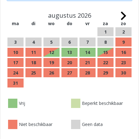
augustus 2026
ma
di
wo
do
vr
za
zo
1
2
3
4
5
6
7
8
9
10
11
12
13
14
15
16
17
18
19
20
21
22
23
24
25
26
27
28
29
30
31
Vrij
Beperkt beschikbaar
Niet beschikbaar
Geen data